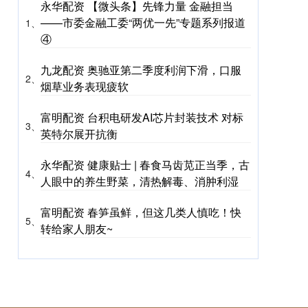
永华配资 【微头条】先锋力量 金融担当
——市委金融工委“两优一先”专题系列报道
1、
④
九龙配资 奥驰亚第二季度利润下滑，口服
2、
烟草业务表现疲软
富明配资 台积电研发AI芯片封装技术 对标
3、
英特尔展开抗衡
永华配资 健康贴士 | 春食马齿苋正当季，古
4、
人眼中的养生野菜，清热解毒、消肿利湿
富明配资 春笋虽鲜，但这几类人慎吃！快
5、
转给家人朋友~