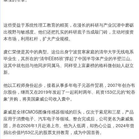
这些受益于系统性理工教育的精英，在漫长的科研与产业沉潜中磨砺
出视野与敏感度。他们还把扎实的科研底子当成敲门砖，主动对接资
本市场，利用杠杆，扩大产业规模。
虞仁荣便是其中的典型。这位出身宁波贫寒家庭的清华大学无线电系
毕业生，其所在的“清华EE85班”撑起了中国半导体产业的半壁江山。
这其中就包括与他同岁同属马、同样登上富豪榜的格科微创始人赵立
新。
他以工程师身份起步，接着从事多年电子元器件贸易，2007年创办韦
尔股份，继而又在2019年发起了一起耗时两年、耗资153亿元的“蛇吞
象”并购，将美国豪威公司收入囊中。
豪威是全球CMOS图像传感器领域的巨头，仅次于索尼和三星，产品
应用于消费电子、汽车电子等领域。整合完成后，公司更名为豪威集
团，并在2026年1月赴港上市。他为人低调，却热心公益，2024年曾
捐出价值约53亿元的股票支持教育，成为中国首善。