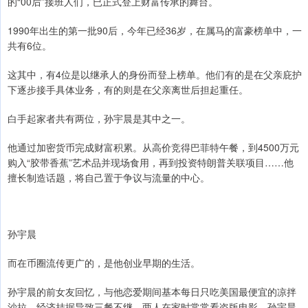
的“00后”接班人们，已正式登上财富传承的舞台。
1990年出生的第一批90后，今年已经36岁，在属马的富豪榜单中，一
共有6位。
这其中，有4位是以继承人的身份而登上榜单。他们有的是在父亲庇护
下逐步接手具体业务，有的则是在父亲离世后担起重任。
白手起家者共有两位，孙宇晨是其中之一。
他通过加密货币完成财富积累。从高价竞得巴菲特午餐，到4500万元
购入“胶带香蕉”艺术品并现场食用，再到投资特朗普关联项目……他
擅长制造话题，将自己置于争议与流量的中心。
孙宇晨
而在币圈流传更广的，是他创业早期的生活。
孙宇晨的前女友回忆，与他恋爱期间基本每日只吃美国最便宜的凉拌
沙拉，经济拮据导致三餐不继。两人在家时常常看盗版电影，孙宇晨