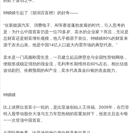
刻处于波动之中。
钟睒睒引起了《胡润百富榜》的好奇——
“在新能源汽车、消费电子、AI等赛道蓬勃发展的时代，引人思考的
是：为什么中国首富仍是一位70多岁、卖水的企业家？而且，无论是
总财富还是财富增长规模，他几乎都居于首位。钟睒睒80%的财富来
源于农夫山泉。他是中国14亿人口超大内需市场的典型代表。”
卖水是一门高频刚需生意，一旦建立起品牌壁垒与全国性营销网络，
便能形成稳定强劲的现金流，毛利率长期维持在60%左右。相比估值
波动剧烈、依赖预期的AI产业，卖水代表真金白银的造血能力。
钟睒睒
比上述两位首富小一轮的，是比亚迪创始人王传福。2009年，在巴菲
特入股带动股价大涨与主力车型热销的双重加持下，他首次且迄今唯
一一次登顶中国首富。
从国际视角看，比亚迪的地位变化颇具象征意义。