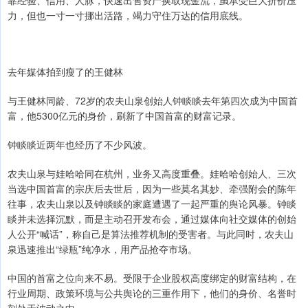
靠经验、信用、人脉，快速出售资产换取现金流，虽承受巨大折价压
力，但也一寸一寸挪出活路，竭力守住万达的信用底线。
去年媒体拍到瘦了的王健林
与王健林同龄、72岁的农夫山泉创始人钟睒睒去年第四次成为中国首
富，他5300亿元的身价，刷新了中国首富的财富记录。
钟睒睒近两年也经历了不少风波。
农夫山泉与娃哈哈同在杭州，业务又高度重叠。娃哈哈创始人、三次
当选中国首富的宗庆后去世后，因为一些莫名其妙、牵强附会的陈年
往事，农夫山泉以及钟睒睒的家庭遭遇了一起严重的舆论风暴。钟睒
睒并未选择沉默，而是主动召开发布会，通过媒体向社交媒体的创始
人公开“喊话”，称自己是算法推荐机制的受害者。与此同时，农夫山
泉迅速推出“绿瓶”纯净水，用产品抢夺市场。
中国的首富之位向来不易。受限于企业股权高度绑定的财富结构，在
行业周期、政策环境与公共舆论的三重作用下，他们的身价、名誉时