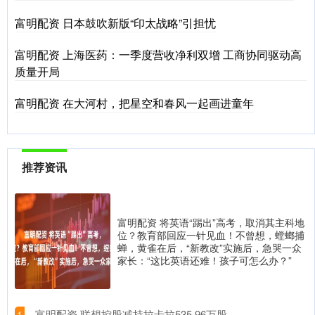
富明配资 日本鼓吹新版“印太战略”引担忧
富明配资 上海医药：一季度营收净利双增 工商协同驱动高
质量开局
富明配资 在大河村，把星空和春风一起画进童年
推荐资讯
富明配资 将英语“踢出”高考，取消其主科地
位？教育部回应一针见血！不曾想，螳螂捕
蝉，黄雀在后，“新教改”实施后，急哭一众
家长：“这比英语还难！孩子可怎么办？”
​富明配资 联想控股减持拉卡拉535.96万股
1