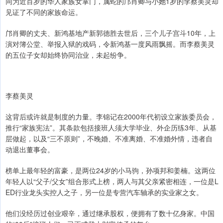
同为近百岁的华人家族女掌门，属蛇的邝肖卿与小她1岁的李蔡美灵却
见证了不同的家族命运。
邝肖卿的丈夫、新鸿基地产新郭德胜去世后，三个儿子宫斗10年，上
演对簿公堂、举报入狱的戏码，令新鸿基一度风雨飘摇。而李蔡美灵
的五位子女却始终协同治业，未起纷争。
李蔡美灵
这背后或许就是制度的力量。李锦记在2000年代初设立家族委员会，
推行“家族宪法”。其条款包括接班人须大学毕业、外企历练3年、从基
层做起，以及“三不原则”，不晚婚、不准离婚、不准婚外情，违者自
动退出董事会。
榜单上最年轻的富豪，是两位24岁的小马驹，孙项邦和姜楠。这两位
年轻人以“父子/父女”组合形式上榜，两人与其父亲紧密相连，一位是L
ED行业龙头实控人之子，另一位是专营汽车轴承的实业家之女。
他们没经历过创业艰辛，通过继承股权，便拥有了数十亿身家。中国