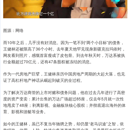
图源：网络
而10年之后，几乎没有好消息。因为一笔不到“两个小目标”的债务，
王健林还被限高了36个小时。去年夏天他罕见现身新疆克拉玛依时，
网友看到照片，感慨首富瘦成了皮包骨。到去年秋天时，万达系被执
行金额超过70亿元，还有47条股权被冻结的消息。
作为一代房地产巨擘，王健林亲历中国房地产周期的大起大落，也见
证了高杠杆地产神话从崛起到破灭的全过程。
为了解决万达商管的上市对赌和债务问题，他在过去几年进行了高密
度的资产变卖：累计出售的万达广场超过85座，仅去年5月就一次性
地甩卖了48座；剥离影视、金融板块核心股权；并彻底退出海外的体
育、影视和游艇等业务。
如今的王健林，虽已不复当年驰骋之势，却仍显“老马识途”之智，依