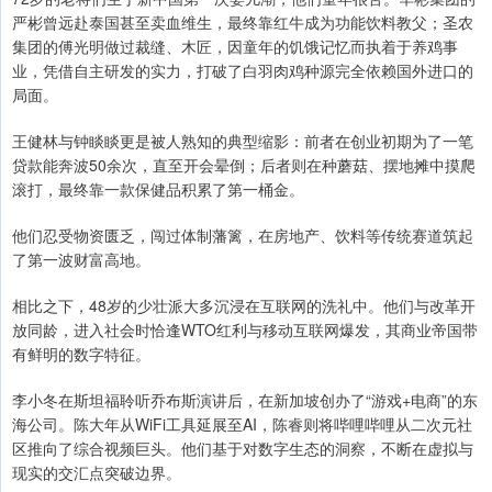
严彬曾远赴泰国甚至卖血维生，最终靠红牛成为功能饮料教父；圣农
集团的傅光明做过裁缝、木匠，因童年的饥饿记忆而执着于养鸡事
业，凭借自主研发的实力，打破了白羽肉鸡种源完全依赖国外进口的
局面。
王健林与钟睒睒更是被人熟知的典型缩影：前者在创业初期为了一笔
贷款能奔波50余次，直至开会晕倒；后者则在种蘑菇、摆地摊中摸爬
滚打，最终靠一款保健品积累了第一桶金。
他们忍受物资匮乏，闯过体制藩篱，在房地产、饮料等传统赛道筑起
了第一波财富高地。
相比之下，48岁的少壮派大多沉浸在互联网的洗礼中。他们与改革开
放同龄，进入社会时恰逢WTO红利与移动互联网爆发，其商业帝国带
有鲜明的数字特征。
李小冬在斯坦福聆听乔布斯演讲后，在新加坡创办了“游戏+电商”的东
海公司。陈大年从WiFi工具延展至AI，陈睿则将哔哩哔哩从二次元社
区推向了综合视频巨头。他们基于对数字生态的洞察，不断在虚拟与
现实的交汇点突破边界。