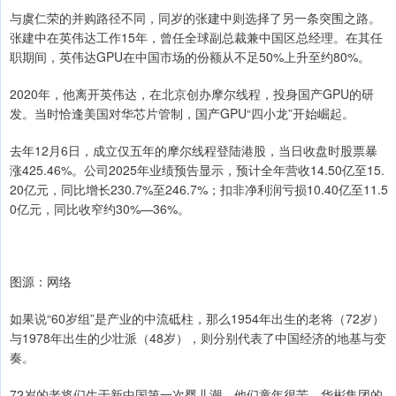
与虞仁荣的并购路径不同，同岁的张建中则选择了另一条突围之路。
张建中在英伟达工作15年，曾任全球副总裁兼中国区总经理。在其任
职期间，英伟达GPU在中国市场的份额从不足50%上升至约80%。
2020年，他离开英伟达，在北京创办摩尔线程，投身国产GPU的研
发。当时恰逢美国对华芯片管制，国产GPU“四小龙”开始崛起。
去年12月6日，成立仅五年的摩尔线程登陆港股，当日收盘时股票暴
涨425.46%。公司2025年业绩预告显示，预计全年营收14.50亿至15.
20亿元，同比增长230.7%至246.7%；扣非净利润亏损10.40亿至11.5
0亿元，同比收窄约30%—36%。
图源：网络
如果说“60岁组”是产业的中流砥柱，那么1954年出生的老将（72岁）
与1978年出生的少壮派（48岁），则分别代表了中国经济的地基与变
奏。
72岁的老将们生于新中国第一次婴儿潮，他们童年很苦。华彬集团的