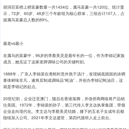
胡润百富榜上榜富豪数量一共1434位，属马富豪一共120位。统计显
示，72岁、60岁、48岁三个年龄组为核心群体，三组合计107人，占
据属马富豪总人数的89%。
最老vs最小
在属马的富豪中，96岁的李蔡美灵是最年长的一位，作为李锦记家族
成员，她见证了这家老牌调味公司的关键时刻。
1888年，广东人李锦裳在煮蚝时意外熬干汤汁，发现锅底残留的浓稠
膏体鲜味非凡，遂将其制成调味品“蚝油”，并创办李锦记蚝油庄，这
就是李锦记的起点。
20世纪初，企业迁至澳门，随后在香港落脚，并借侨商网络将产品销
往美国。1972年，李锦裳的孙子，第三代传人李文达执掌集团，带领
企业走向现代化。李文达与李蔡美灵结婚，膝下的五名子女成年后都
陆续加入公司。2021年李文达逝世，第四代接班人走上前台。