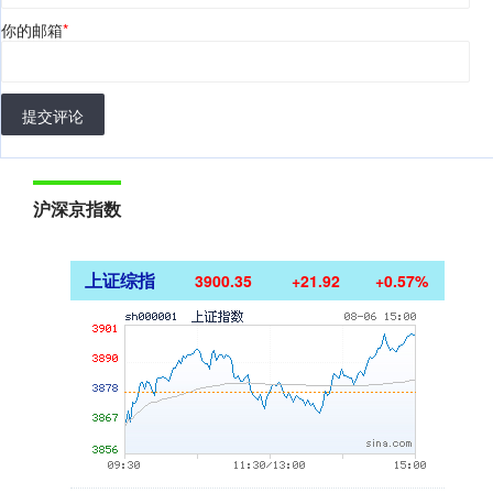
你的邮箱
*
提交评论
沪深京指数
上证综指
3900.35
+21.92
+0.57%