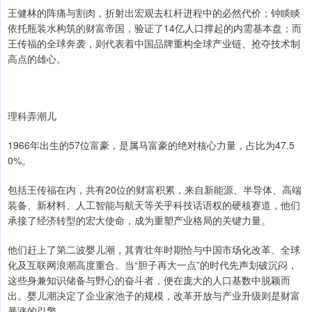
王健林的阵痛与割肉，折射出宏观去杠杆进程中的必然代价；钟睒睒
依托瓶装水构筑的财富帝国，验证了14亿人口撑起的内需基本盘；而
王传福的全球奔袭，则代表着中国品牌重构全球产业链、抢夺技术制
高点的雄心。
理科弄潮儿
1966年出生的57位富豪，是属马富豪的绝对核心力量，占比为47.5
0%。
包括王传福在内，共有20位的财富积累，来自新能源、半导体、高端
装备、新材料、人工智能与航天等关乎科技话语权的硬核赛道，他们
承接了经济转型的宏大使命，成为重塑产业格局的关键力量。
他们赶上了第二波婴儿潮，其青壮年时期恰与中国市场化改革、全球
化及互联网浪潮高度重合。当“胆子再大一点”的时代先声划破沉闷，
这些身兼知识储备与野心的奋斗者，便在庞大的人口基数中脱颖而
出。婴儿潮决定了企业家池子的规模，改革开放与产业升级则是财富
暴涨的引擎。