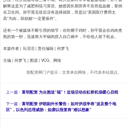
解释这是为了减肥和练习英语。她曾因长期营养不良而低血糖，晕倒
在卫生间。孙宇晨见状后没有选择就医，而是以“美国医疗费用太
高”为由，鼓励她“一定要振作”。
还有一个被媒体不断引用的细节：在吃椰子鸡时，孙宇晨会在鸡肉煮
熟的第一秒，迅速将大半锅肉捞入自己碗中，不给他人留下机会。
本篇作者 | 马泪泪 | 责任编辑 | 何梦飞
主编 | 何梦飞 | 图源 | VCG、网络
壹配资网门户提示：文章来自网络，不代表本站观点。
上一篇：
富明配资 为台胞送“福”！这场活动在虹桥机场暖心启程
下一篇：
富明配资 伊朗副外长警告：如对伊战争将“波及整个地
区”，以色列总理威胁：如袭以报复将“难以想象”